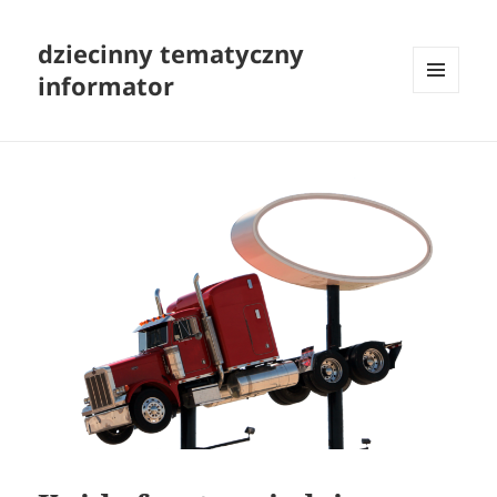
dziecinny tematyczny
informator
MENU
I
WIDGETY