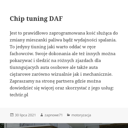
Chip tuning DAF
Jest to prawidłowo zaprogramowana kość służąca do
zmiany mieszanki paliwa bądź wydajności spalania.
To jedyny tiuning jaki warto oddać w ręce
fachowców. Swoje dokonania ale też innych można
pokazywać i śledzić na różnych zjazdach dla
tiunngujacych auta osobowe ale także auta
ciężarowe zarówno wizualnie jak i mechanicznie.
Zapraszamy na stronę partnera gdzie można
dowiedzieć się więcej oraz skorzystać z jego usług:
techtir.pl
Data
Autor
Kategorie
30 lipca 2021
zapnowe71
motoryzacja
publikacji
Nawigacja