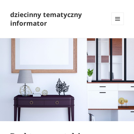
dziecinny tematyczny
informator
MENU
I
WIDGETY