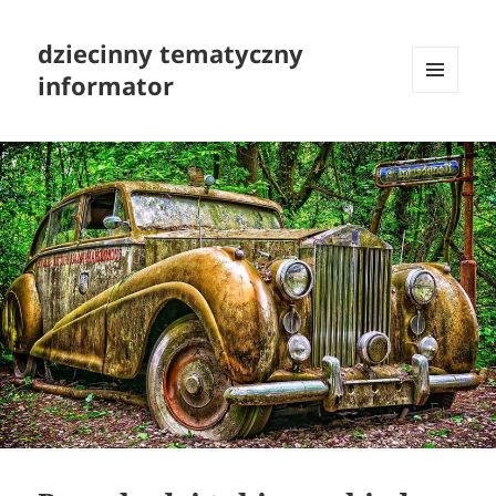
dziecinny tematyczny
informator
MENU
I
WIDGETY