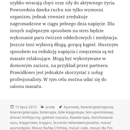
szybko wracają chęci oraz siły do aktywnego życia.
Powszednia dawka ruchu nie tylko wzmocni
organizm, jednak również zredukuje
nagromadzone w ciągu pełnego dnia napięcie. Dla
innych najlepszym sposobem na stres będzie
wykonanie paru ćwiczeń oddechowych i medytacja.
Jeszcze inni wybiorą długą, gorącą kąpiel. Słusznym
sposobem na redukcję napięcia i zmęczenia są też
masaże relaksujące. Mogą być wykonywane w
domowym zaciszu, na przykład przez partnera.
Prawidłowo jest jednakże skorzystać z usług
profesjonalisty. W tym celu można udać się do
salonu masażu.
Data
Kategorie
Tagi
15 lipca 2015
uroda
Ayurveda
,
bioenergoterapeuta
,
publikacji
bioenergoterapia
,
bioterapia
,
bóle kręgosłupa
,
bon upominkowy
,
drenaż limfatyczny
,
gabinet masażu
,
Klawiterapia
,
Konchowanie
uszu
,
kręgarstwo
,
kręgarz
,
leczenie niekonwencjonalne
,
masaż
ayurvedyjski
,
Masaż Bańką Chińską
,
masaż ciała
,
masaż dla Par
,