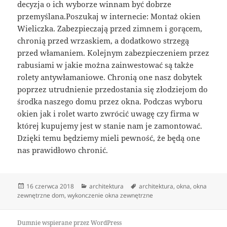
decyzja o ich wyborze winnam być dobrze
przemyślana.Poszukaj w internecie: Montaż okien
Wieliczka. Zabezpieczają przed zimnem i gorącem,
chronią przed wrzaskiem, a dodatkowo strzegą
przed włamaniem. Kolejnym zabezpieczeniem przez
rabusiami w jakie można zainwestować są także
rolety antywłamaniowe. Chronią one nasz dobytek
poprzez utrudnienie przedostania się złodziejom do
środka naszego domu przez okna. Podczas wyboru
okien jak i rolet warto zwrócić uwagę czy firma w
której kupujemy jest w stanie nam je zamontować.
Dzięki temu będziemy mieli pewność, że będą one
nas prawidłowo chronić.
Data
Kategorie
Tagi
16 czerwca 2018
architektura
architektura
,
okna
,
okna
publikacji
zewnętrzne dom
,
wykonczenie okna zewnętrzne
Dumnie wspierane przez WordPress