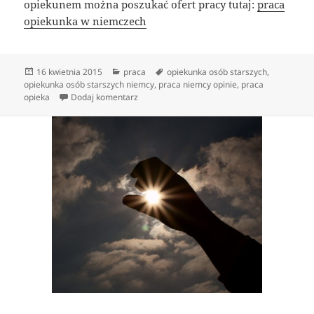
opiekunem można poszukać ofert pracy tutaj:
praca
opiekunka w niemczech
Data
Kategorie
Tagi
16 kwietnia 2015
praca
opiekunka osób starszych
,
publikacji
opiekunka osób starszych niemcy
,
praca niemcy opinie
,
praca
do Opiekun do osób starszych
opieka
Dodaj komentarz