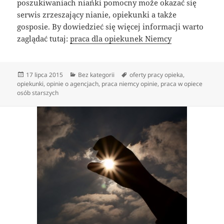
poszukiwaniach niańki pomocny może okazać się
serwis zrzeszający nianie, opiekunki a także
gosposie. By dowiedzieć się więcej informacji warto
zaglądać tutaj:
praca dla opiekunek Niemcy
Data
Kategorie
Tagi
17 lipca 2015
Bez kategorii
oferty pracy opieka
,
publikacji
opiekunki
,
opinie o agencjach
,
praca niemcy opinie
,
praca w opiece
osób starszych