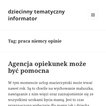
dziecinny tematyczny
informator
MENU
I
WIDGETY
Tag:
praca niemcy opinie
Agencja opiekunek może
być pomocna
W tym momencie urlop macierzyński może trwać
nawet rok. Są to chwile na wychowanie maluszka,
nawiązanie z nim więzi oraz zaznajomienie się ze
wszystkimi urokami bycia mamą. Jest to czas
przeznaczony wyłącznie dla mamy jak i dziecka,