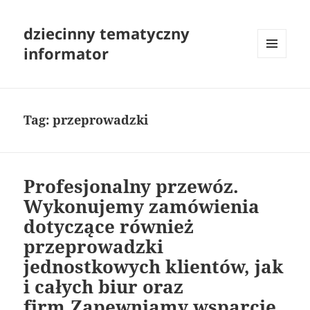
dziecinny tematyczny
informator
MENU
I
WIDGETY
Tag:
przeprowadzki
Profesjonalny przewóz.
Wykonujemy zamówienia
dotyczące również
przeprowadzki
jednostkowych klientów, jak
i całych biur oraz
firm.Zapewniamy wsparcie.