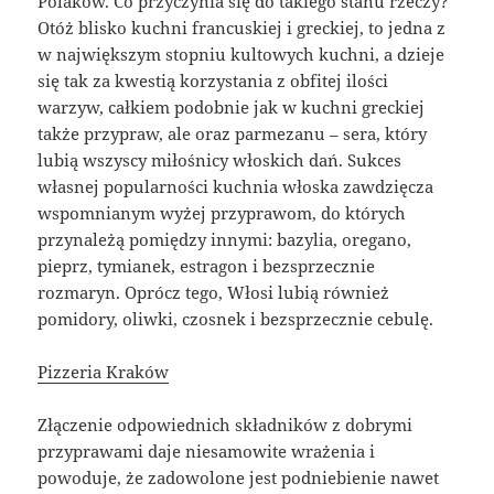
Polaków. Co przyczynia się do takiego stanu rzeczy?
Otóż blisko kuchni francuskiej i greckiej, to jedna z
w największym stopniu kultowych kuchni, a dzieje
się tak za kwestią korzystania z obfitej ilości
warzyw, całkiem podobnie jak w kuchni greckiej
także przypraw, ale oraz parmezanu – sera, który
lubią wszyscy miłośnicy włoskich dań. Sukces
własnej popularności kuchnia włoska zawdzięcza
wspomnianym wyżej przyprawom, do których
przynależą pomiędzy innymi: bazylia, oregano,
pieprz, tymianek, estragon i bezsprzecznie
rozmaryn. Oprócz tego, Włosi lubią również
pomidory, oliwki, czosnek i bezsprzecznie cebulę.
Pizzeria Kraków
Złączenie odpowiednich składników z dobrymi
przyprawami daje niesamowite wrażenia i
powoduje, że zadowolone jest podniebienie nawet