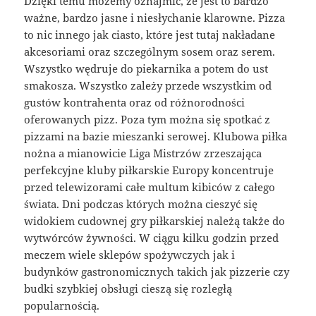
Dzięki temu możemy oznajmić, że jest to bardzo
ważne, bardzo jasne i niesłychanie klarowne. Pizza
to nic innego jak ciasto, które jest tutaj nakładane
akcesoriami oraz szczególnym sosem oraz serem.
Wszystko wędruje do piekarnika a potem do ust
smakosza. Wszystko zależy przede wszystkim od
gustów kontrahenta oraz od różnorodności
oferowanych pizz. Poza tym można się spotkać z
pizzami na bazie mieszanki serowej. Klubowa piłka
nożna a mianowicie Liga Mistrzów zrzeszająca
perfekcyjne kluby piłkarskie Europy koncentruje
przed telewizorami całe multum kibiców z całego
świata. Dni podczas których można cieszyć się
widokiem cudownej gry piłkarskiej należą także do
wytwórców żywności. W ciągu kilku godzin przed
meczem wiele sklepów spożywczych jak i
budynków gastronomicznych takich jak pizzerie czy
budki szybkiej obsługi cieszą się rozległą
popularnością.