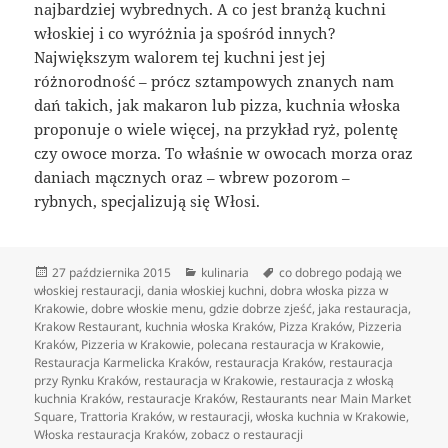
najbardziej wybrednych. A co jest branżą kuchni
włoskiej i co wyróżnia ja spośród innych?
Największym walorem tej kuchni jest jej
różnorodność – prócz sztampowych znanych nam
dań takich, jak makaron lub pizza, kuchnia włoska
proponuje o wiele więcej, na przykład ryż, polentę
czy owoce morza. To właśnie w owocach morza oraz
daniach mącznych oraz – wbrew pozorom –
rybnych, specjalizują się Włosi.
Data
Kategorie
Tagi
27 października 2015
kulinaria
co dobrego podają we
publikacji
włoskiej restauracji
,
dania włoskiej kuchni
,
dobra włoska pizza w
Krakowie
,
dobre włoskie menu
,
gdzie dobrze zjeść
,
jaka restauracja
,
Krakow Restaurant
,
kuchnia włoska Kraków
,
Pizza Kraków
,
Pizzeria
Kraków
,
Pizzeria w Krakowie
,
polecana restauracja w Krakowie
,
Restauracja Karmelicka Kraków
,
restauracja Kraków
,
restauracja
przy Rynku Kraków
,
restauracja w Krakowie
,
restauracja z włoską
kuchnia Kraków
,
restauracje Kraków
,
Restaurants near Main Market
Square
,
Trattoria Kraków
,
w restauracji
,
włoska kuchnia w Krakowie
,
Włoska restauracja Kraków
,
zobacz o restauracji