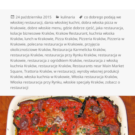
Data
Kategorie
Tagi
24 października 2015
kulinaria
co dobrego podają we
publikacji
włoskiej restauracji
,
dania włoskiej kuchni
,
dobra włoska pizza w
Krakowie
,
dobre włoskie menu
,
gdzie dobrze zjeść
,
jaka restauracja
,
kolacje biznesowe Kraków
,
Krakow Restaurant
,
kuchnia włoska
Kraków
,
lunch w Krakowie
,
Pizza Kraków
,
Pizzeria Kraków
,
Pizzeria w
Krakowie
,
polecana restauracja w Krakowie
,
przyjęcia
okolicznościowe Kraków
,
Restauracja Karmelicka Kraków
,
restauracja Kraków
,
restauracja przy Rynku Kraków
,
restauracja w
Krakowie
,
restauracja z ogródkiem Kraków
,
restauracja z włoską
kuchnia Kraków
,
restauracje Kraków
,
Restaurants near Main Market
Square
,
Trattoria Kraków
,
w restauracji
,
wyroby własnej produkcji
Kraków
,
włoska kuchnia w Krakowie
,
Włoska restauracja Kraków
,
Włoska restauracja przy Rynku
,
włoskie specjały Kraków
,
zobacz o
restauracji