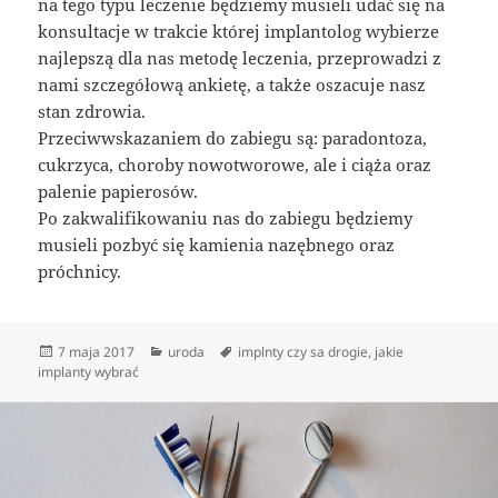
na tego typu leczenie będziemy musieli udać się na
konsultacje w trakcie której implantolog wybierze
najlepszą dla nas metodę leczenia, przeprowadzi z
nami szczegółową ankietę, a także oszacuje nasz
stan zdrowia.
Przeciwwskazaniem do zabiegu są: paradontoza,
cukrzyca, choroby nowotworowe, ale i ciąża oraz
palenie papierosów.
Po zakwalifikowaniu nas do zabiegu będziemy
musieli pozbyć się kamienia nazębnego oraz
próchnicy.
Data
Kategorie
Tagi
7 maja 2017
uroda
implnty czy sa drogie
,
jakie
publikacji
implanty wybrać