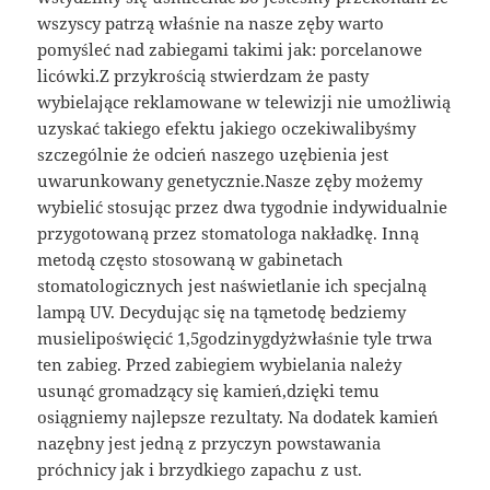
wszyscy patrzą właśnie na nasze zęby warto
pomyśleć nad zabiegami takimi jak: porcelanowe
licówki.Z przykrością stwierdzam że pasty
wybielające reklamowane w telewizji nie umożliwią
uzyskać takiego efektu jakiego oczekiwalibyśmy
szczególnie że odcień naszego uzębienia jest
uwarunkowany genetycznie.Nasze zęby możemy
wybielić stosując przez dwa tygodnie indywidualnie
przygotowaną przez stomatologa nakładkę. Inną
metodą często stosowaną w gabinetach
stomatologicznych jest naświetlanie ich specjalną
lampą UV. Decydując się na tąmetodę bedziemy
musielipoświęcić 1,5godzinygdyżwłaśnie tyle trwa
ten zabieg. Przed zabiegiem wybielania należy
usunąć gromadzący się kamień,dzięki temu
osiągniemy najlepsze rezultaty. Na dodatek kamień
nazębny jest jedną z przyczyn powstawania
próchnicy jak i brzydkiego zapachu z ust.