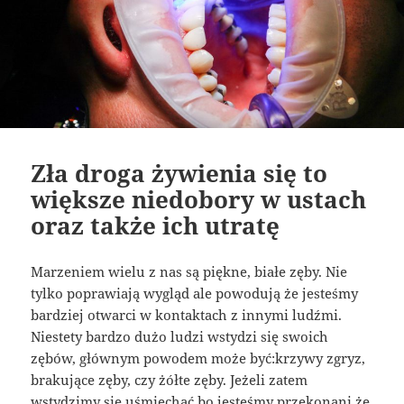
Zła droga żywienia się to
większe niedobory w ustach
oraz także ich utratę
Marzeniem wielu z nas są piękne, białe zęby. Nie
tylko poprawiają wygląd ale powodują że jesteśmy
bardziej otwarci w kontaktach z innymi ludźmi.
Niestety bardzo dużo ludzi wstydzi się swoich
zębów, głównym powodem może być:krzywy zgryz,
brakujące zęby, czy żółte zęby. Jeżeli zatem
wstydzimy się uśmiechać bo jesteśmy przekonani że