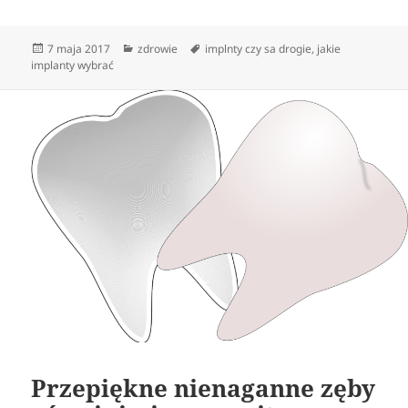
Data
Kategorie
Tagi
7 maja 2017
zdrowie
implnty czy sa drogie
,
jakie
publikacji
implanty wybrać
Przepiękne nienaganne zęby