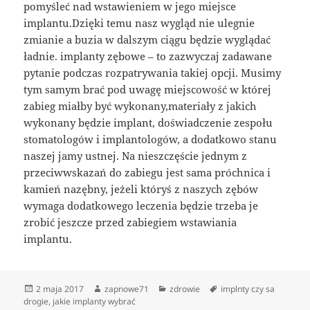
pomyśleć nad wstawieniem w jego miejsce
implantu.Dzięki temu nasz wygląd nie ulegnie
zmianie a buzia w dalszym ciągu będzie wyglądać
ładnie. implanty zębowe – to zazwyczaj zadawane
pytanie podczas rozpatrywania takiej opcji. Musimy
tym samym brać pod uwagę miejscowość w której
zabieg miałby być wykonany,materiały z jakich
wykonany będzie implant, doświadczenie zespołu
stomatologów i implantologów, a dodatkowo stanu
naszej jamy ustnej. Na nieszczęście jednym z
przeciwwskazań do zabiegu jest sama próchnica i
kamień nazębny, jeżeli któryś z naszych zębów
wymaga dodatkowego leczenia będzie trzeba je
zrobić jeszcze przed zabiegiem wstawiania
implantu.
Data
Autor
Kategorie
Tagi
2 maja 2017
zapnowe71
zdrowie
implnty czy sa
publikacji
drogie
,
jakie implanty wybrać