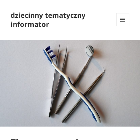
dziecinny tematyczny
informator
MENU
I
WIDGETY