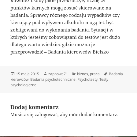
Również osoby jakie przekroczyły liczbę 24
punktów karnych mogą zostać skierowane na
badania. Sprawcy różnego rodzaju wypadków czy
kierujący pod wpływem alkoholu mogą też być
zobligowani do wykonania badania. Sytuacji w
których jesteśmy zobowiązani do testów jest dużo
dlatego warto wiedzieć gdzie można je
przeprowadzić – Badania kierowców Bielsko
Data
Autor
Kategorie
Tagi
15 maja 2015
zapnowe71
biznes
,
praca
Badania
publikacji
kierowców
,
Badania psychotechniczne
,
Psychotesty
,
Testy
psychologiczne
Dodaj komentarz
Musisz się
zalogować
, aby móc dodać komentarz.